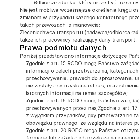
Odbiorca ładunku, który może być tożsamy 
Nie jest możliwe wcześniejsze określenie kręgu o
zmianom w przypadku każdego konkretnego przew
takich przewozach, a mianowicie:
Zleceniodawca transportu (nadawca/odbiorca ładu
także ich pracownicy realizujący dany transport.
Prawa podmiotu danych
Poniżej przedstawiono informacje dotyczące Pa
Zgodnie z art. 15 RODO mogą Państwo zażądać
informacji o celach przetwarzania, kategoria
przechowywania, prawach do sprostowania, usuni
nie zostały one uzyskane od nas, oraz istnie
istotnych informacji na temat szczegółów;
Zgodnie z art. 16 RODO mogą Państwo zażądać
przechowywanych przez nas;Zgodnie z art. 1
z wyjątkiem przypadków, gdy przetwarzanie taki
obowiązku prawnego, ze względu na interes p
Zgodnie z art. 20 RODO mogą Państwo otrzy
formacie lub zażądać ich przekazania innemu a