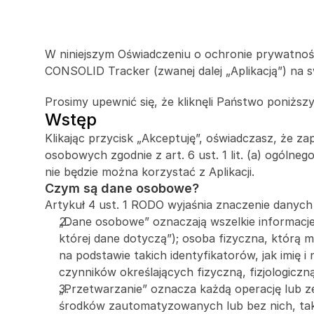
W niniejszym Oświadczeniu o ochronie prywatnośc
CONSOLID Tracker (zwanej dalej „Aplikacją”) na s
Prosimy upewnić się, że kliknęli Państwo poniższy 
Wstęp
Klikając przycisk „Akceptuję”, oświadczasz, że z
osobowych zgodnie z art. 6 ust. 1 lit. (a) ogóln
nie będzie można korzystać z Aplikacji.
Czym są dane osobowe?
Artykuł 4 ust. 1 RODO wyjaśnia znaczenie danyc
„Dane osobowe” oznaczają wszelkie informacje 
której dane dotyczą”); osoba fizyczna, którą 
na podstawie takich identyfikatorów, jak imię i 
czynników określających fizyczną, fizjologicz
„Przetwarzanie” oznacza każdą operację lub 
środków zautomatyzowanych lub bez nich, taki