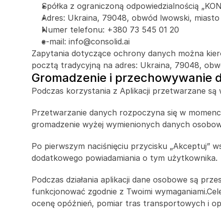
Spółka z ograniczoną odpowiedzialnością „
Adres: Ukraina, 79048, obwód lwowski, miasto 
Numer telefonu: +380 73 545 01 20 
e-mail: info@consolid.ai
Zapytania dotyczące ochrony danych można kierow
pocztą tradycyjną na adres: Ukraina, 79048, obwó
Gromadzenie i przechowywanie d
Podczas korzystania z Aplikacji przetwarzane s
Przetwarzanie danych rozpoczyna się w momencie z
gromadzenie wyżej wymienionych danych osobow
Po pierwszym naciśnięciu przycisku „Akceptuj” w
dodatkowego powiadamiania o tym użytkownika.
Podczas działania aplikacji dane osobowe są prze
funkcjonować zgodnie z Twoimi wymaganiami.Celem
ocenę opóźnień, pomiar tras transportowych i o