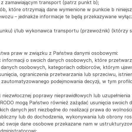
z zamawiającym transport (patrz punkt b);
sób, które otrzymają dane wymienione w punkcie b niniejs
ozu – jednakże informacje te będą przekazywane wyłąc
nku) i/lub wykonawca transportu (przewoźnik) (którzy są
ństwa praw w związku z Państwa danymi osobowymi:
 informacji o swoich danych osobowych, które przetwar
ch danych osobowych, kategoriach odbiorców, którym uja
ęcia, ograniczenia przetwarzania lub sprzeciwu, istnieniu 
nie zautomatyzowanego podejmowania decyzji, w tym profil
 niezwłocznej poprawy nieprawidłowych lub uzupełnieni
7 RODO mogą Państwo również zażądać usunięcia swoich
ch danych jest niezbędne do realizacji prawa do wolności 
ubliczny lub do dochodzenia, wykonywania lub obrony ro
mać swoje dane osobowe przekazane nam w ustrukturyzo
dministratorowi;