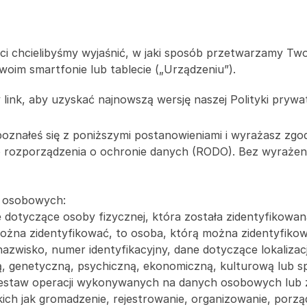
i chcielibyśmy wyjaśnić, w jaki sposób przetwarzamy Twoj
woim smartfonie lub tablecie („Urządzeniu”).
link, aby uzyskać najnowszą wersję naszej Polityki prywatn
apoznałeś się z poniższymi postanowieniami i wyrażasz zg
ego rozporządzenia o ochronie danych (RODO). Bez wyrażeni
h osobowych:
dotyczące osoby fizycznej, która została zidentyfikowan
można zidentyfikować, to osoba, którą można zidentyfikow
nazwisko, numer identyfikacyjny, dane dotyczące lokalizacji
ną, genetyczną, psychiczną, ekonomiczną, kulturową lub s
zestaw operacji wykonywanych na danych osobowych lub
ch jak gromadzenie, rejestrowanie, organizowanie, porz