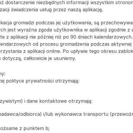
ż dostarczenie niezbędnych informacji wszystkim stronom
acji świadczenia usług przez naszą aplikację.
ikacja gromadzi podczas jej użytkowania, są przechowywan
st wyraźna zgoda użytkownika w aplikacji zgodnie z art. 6
 z aplikacji nie później niż po 90 dniach kalendarzowych
 kalendarzowych od procesu gromadzenia podczas aktywnej dzi
ystania z aplikacji online. Po upływie tego okresu zablo
dotyczą, całkowicie je usuniemy.
ny:
zej polityce prywatności otrzymają:
eczywistym) i dane kontaktowe otrzymają:
nadawca/odbiorca) i/lub wykonawca transportu (przewoźni
o tożsame z punktem b;