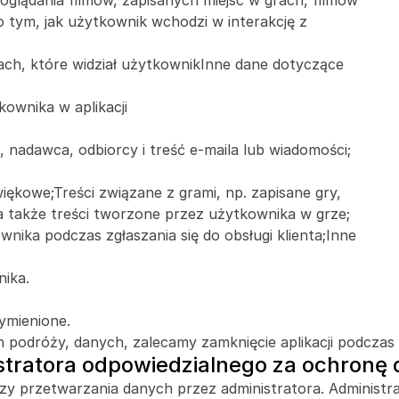
oglądania filmów, zapisanych miejsc w grach, filmów 
tym, jak użytkownik wchodzi w interakcję z 
ach, które widział użytkownikInne dane dotyczące 
ownika w aplikacji
 nadawca, odbiorcy i treść e-maila lub wiadomości;
ękowe;Treści związane z grami, np. zapisane gry, 
a także treści tworzone przez użytkownika w grze;
ika podczas zgłaszania się do obsługi klienta;Inne 
nika.
ymienione.
 podróży, danych, zalecamy zamknięcie aplikacji podczas 
stratora odpowiedzialnego za ochronę
czy przetwarzania danych przez administratora. Administra